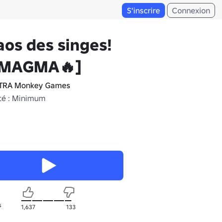
S'inscrire
Connexion
os des singes!
MAGMA🔥]
TRA Monkey Games
té : Minimum
s
1,637
133