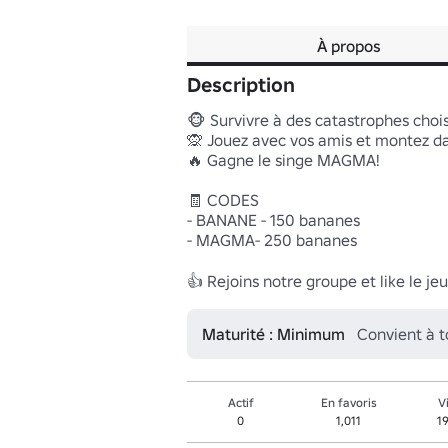
À propos
Description
🐵 Survivre à des catastrophes choisi
🙊 Jouez avec vos amis et montez da
🔥 Gagne le singe MAGMA!

🧾 CODES

- BANANE - 150 bananes

- MAGMA- 250 bananes

👍 Rejoins notre groupe et like le jeu
Maturité : Minimum
Convient à 
Actif
En favoris
V
0
1,011
1