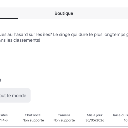
Boutique
es au hasard sur les îles? Le singe qui dure le plus longtemps 
ns les classements!

!
tout le monde
isites
Chat vocal
Caméra
Mis à jour
Taille du 
91.4K+
Non supporté
Non supporté
30/05/2026
10