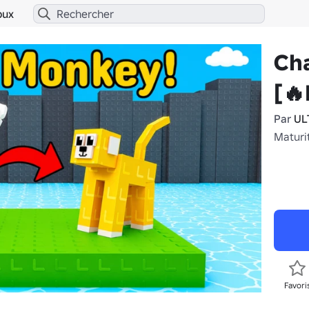
bux
Cha
[
Par
UL
Maturi
Favori