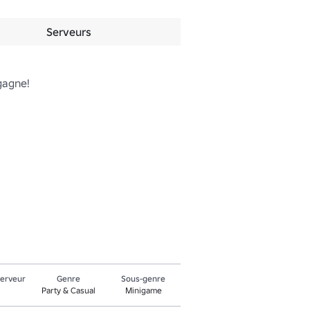
Serveurs
gagne!

serveur
Genre
Sous-genre
Party & Casual
Minigame