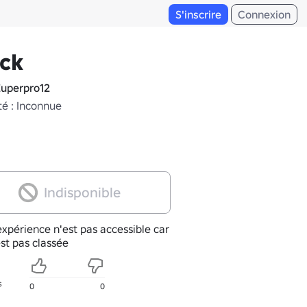
S'inscrire
Connexion
ck
uperpro12
té : Inconnue
Indisponible
xpérience n'est pas accessible car
est pas classée
s
0
0