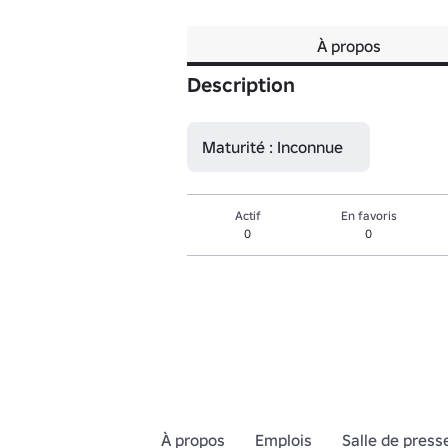
À propos
Description
Maturité : Inconnue
Actif
En favoris
0
0
À propos
Emplois
Salle de press