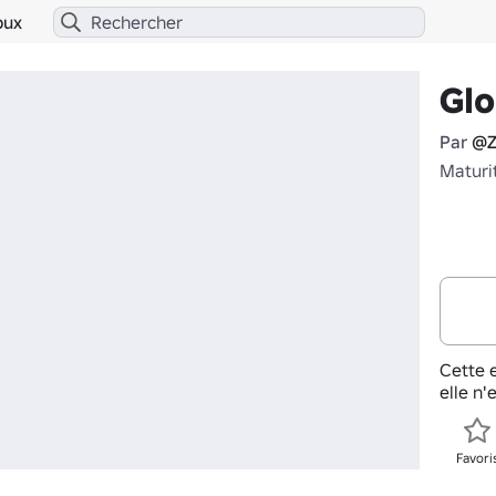
bux
Glo
Par
@Z
Maturi
Cette e
elle n'
Favori