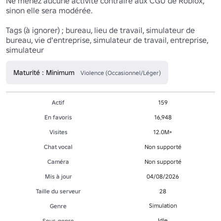
Ne menez aucune activité contraire aux CGU de Roblox, 
sinon elle sera modérée.

Tags (à ignorer) ; bureau, lieu de travail, simulateur de 
bureau, vie d'entreprise, simulateur de travail, entreprise, 
simulateur 
Maturité : Minimum
Violence (Occasionnel/Léger)
Actif
159
En favoris
16,948
Visites
12.0M+
Chat vocal
Non supporté
Caméra
Non supporté
Mis à jour
04/08/2026
Taille du serveur
28
Simulation
Genre
Idle
Sous-genre