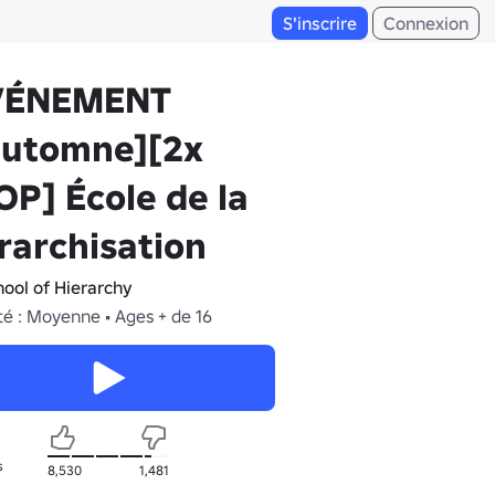
S'inscrire
Connexion
VÉNEMENT
automne][2x
P] École de la
rarchisation
hool of Hierarchy
té : Moyenne • Ages + de 16
s
8,530
1,481