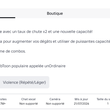
Boutique
 avec un taux de chute x2 et une nouvelle capacité!

a pour augmenter vos dégâts et utiliser de puissantes capacités
me de combos.

bToon populaire appelée unOrdinaire

Violence (Répété/Léger)
isites
Chat vocal
Caméra
Mis à jour
Taille du 
.7M+
Non supporté
Non supporté
21/07/2026
1