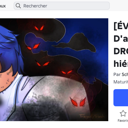
bux
[É
D'
DRO
hié
Par
Sc
Maturi
Favori