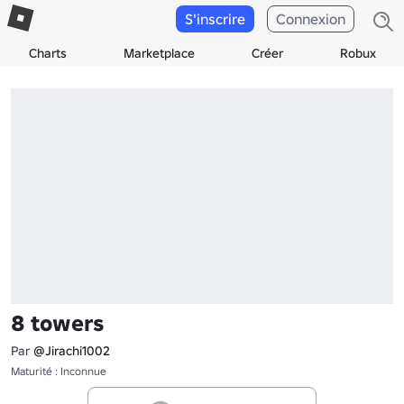
S'inscrire
Connexion
Charts
Marketplace
Créer
Robux
8 towers
Par
@Jirachi1002
Maturité : Inconnue