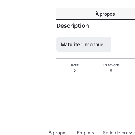
À propos
Description
Maturité : Inconnue
Actif
En favoris
0
0
À propos
Emplois
Salle de press