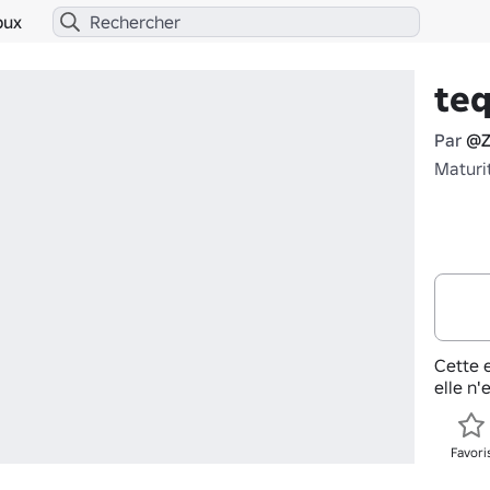
bux
te
Par
@Z
Maturi
Cette e
elle n'
Favori