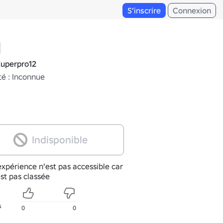
S'inscrire
Connexion
q
uperpro12
té : Inconnue
Indisponible
xpérience n'est pas accessible car
est pas classée
s
0
0