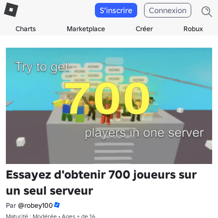
S'inscrire
Connexion
Charts
Marketplace
Créer
Robux
Essayez d'obtenir 700 joueurs sur
un seul serveur
Par
@robey100
Maturité : Modérée • Ages + de 16