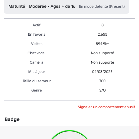
Maturité : Modérée • Ages + de 16
En mode détente (Présent)
Actif
0
En favoris
2,655
Visites
594.9K+
Chat vocal
Non supporté
Caméra
Non supporté
Mis à jour
04/08/2026
Taille du serveur
700
Genre
S/O
Signaler un comportement abusif
Badge