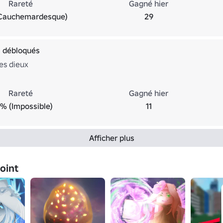
Rareté
Gagné hier
Cauchemardesque)
29
s débloqués
es dieux
Rareté
Gagné hier
7% (Impossible)
11
Afficher plus
joint