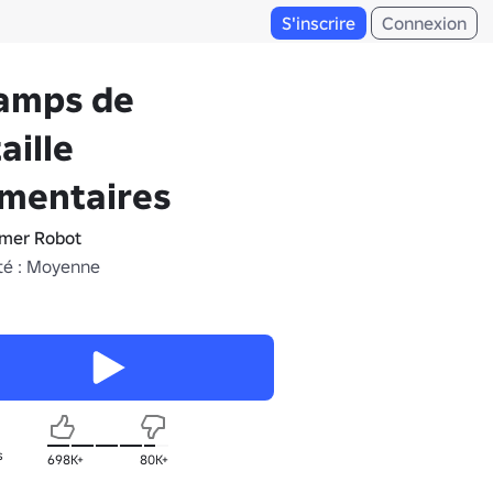
S'inscrire
Connexion
amps de
aille
émentaires
mer Robot
té : Moyenne
s
698K+
80K+