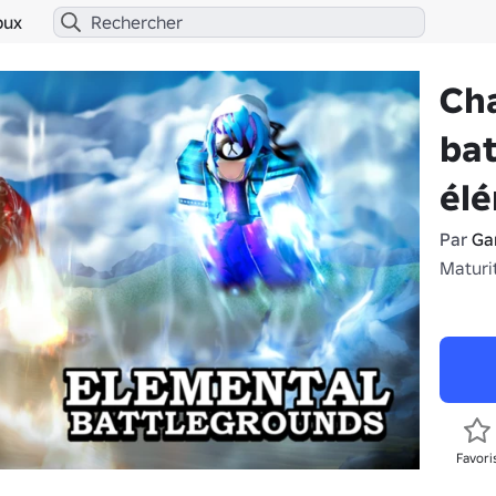
bux
Ch
bat
él
Par
Ga
Maturi
Favori