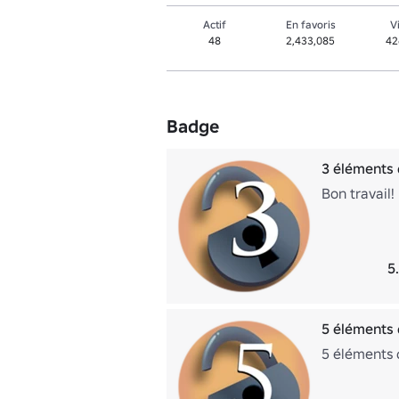
Actif
En favoris
V
48
2,433,085
42
Badge
3 éléments
Bon travail!
5
5 éléments
5 éléments 