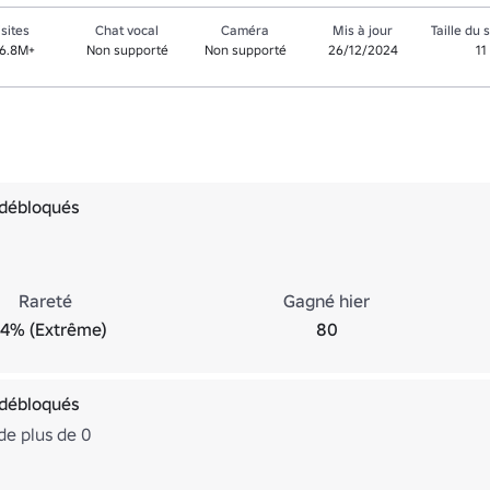
isites
Chat vocal
Caméra
Mis à jour
Taille du 
6.8M+
Non supporté
Non supporté
26/12/2024
11
 débloqués
Rareté
Gagné hier
.4% (Extrême)
80
 débloqués
de plus de 0