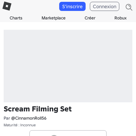
S'inscrire
Connexion
Charts
Marketplace
Créer
Robux
Scream Filming Set
Par
@CinnamonRoll56
Maturité : Inconnue