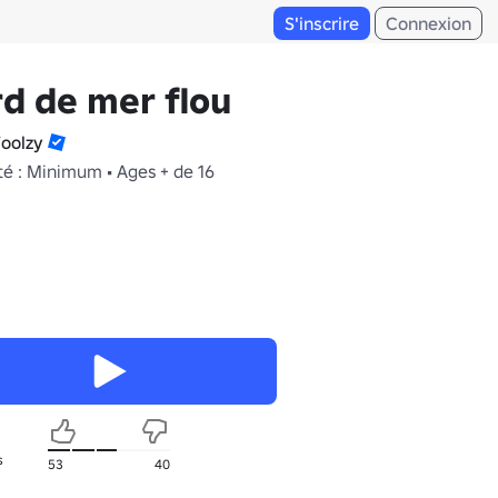
S'inscrire
Connexion
d de mer flou
oolzy
té : Minimum • Ages + de 16
s
53
40