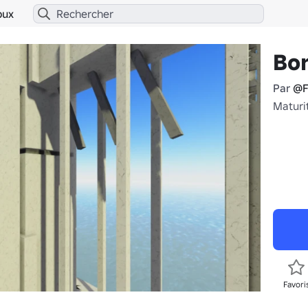
bux
Bor
Par
@F
Maturi
Favori