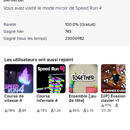
Vous avez visité le mode miroir de Speed Run 4
Rareté
100.0% (Gratuit)
Gagné hier
745
Gagné (tous les temps)
23006982
Les utilisateurs ont aussi rejoint
Course de
Course
Ensemble [jeu
[UP] Évasion
vitesse 4
infernale 4
de fête]
clavier +1
classique
vitesse |
97%
Candy &
78%
89
73%
1.2K
85%
6.7K
311.3K
Chocolat