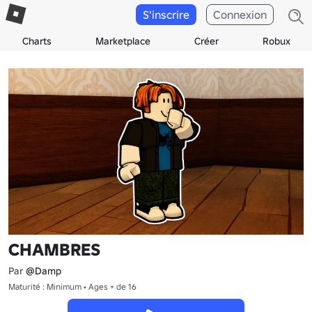
S'inscrire
Connexion
Charts
Marketplace
Créer
Robux
CHAMBRES
Par
@Damp
Maturité : Minimum • Ages + de 16