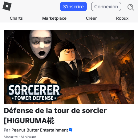
S'inscrire
Connexion
Charts
Marketplace
Créer
Robux
Défense de la tour de sorcier
[HIGURUMA椛
Par
Peanut Butter Entertainment
Maturité : Minimum