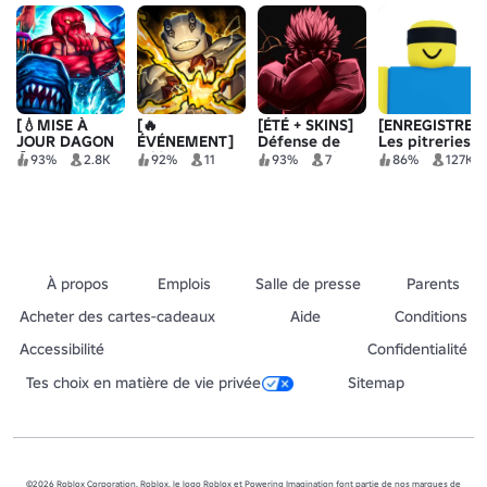
[💧MISE À
[🔥
[ÉTÉ + SKINS]
[ENREGISTRER
JOUR DAGON
ÉVÉNEMENT]
Défense de
Les pitreries
!] KAIZEN
Défense de
tour maudite
de Jujutsu
93%
2.8K
92%
11
93%
7
86%
127K
tour de
Jujutsu
À propos
Emplois
Salle de presse
Parents
Acheter des cartes-cadeaux
Aide
Conditions
Accessibilité
Confidentialité
Tes choix en matière de vie privée
Sitemap
©2026 Roblox Corporation. Roblox, le logo Roblox et Powering Imagination font partie de nos marques de