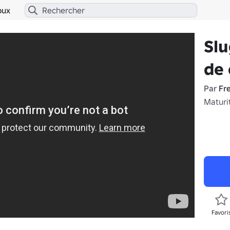
bux
Slu
de
Par
Fr
Maturi
Favori