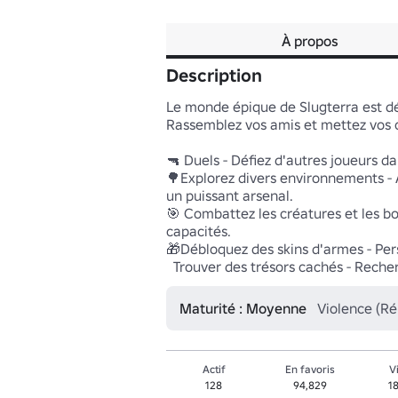
À propos
Description
Le monde épique de Slugterra est dés
Rassemblez vos amis et mettez vos c
🔫 Duels - Défiez d'autres joueurs da
🌳Explorez divers environnements - 
un puissant arsenal.

🎯 Combattez les créatures et les bos
capacités.

🎁Débloquez des skins d'armes - Per
  Trouver des trésors cachés - Rec
Maturité : Moyenne
Violence (Ré
Actif
En favoris
V
128
94,829
1