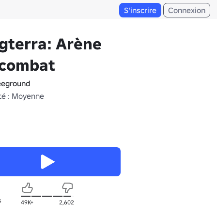
S'inscrire
Connexion
gterra: Arène
 combat
eeground
té : Moyenne
s
49K+
2,602