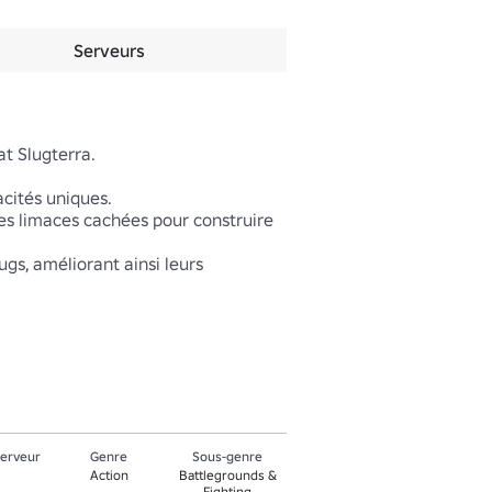
Serveurs
 Slugterra.

cités uniques.

s limaces cachées pour construire 
gs, améliorant ainsi leurs 
serveur
Genre
Sous-genre
Action
Battlegrounds &
Fighting