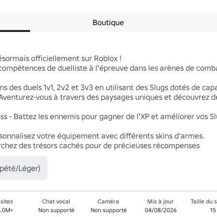
Boutique
ormais officiellement sur Roblox ! 

ompétences de duelliste à l'épreuve dans les arènes de combat
ns des duels 1v1, 2v2 et 3v3 en utilisant des Slugs dotés de capa
Aventurez-vous à travers des paysages uniques et découvrez de
s - Battez les ennemis pour gagner de l'XP et améliorer vos Slu
sonnalisez votre équipement avec différents skins d'armes.

herchez des trésors cachés pour de précieuses récompenses
pété/Léger)
isites
Chat vocal
Caméra
Mis à jour
Taille du 
8.0M+
Non supporté
Non supporté
04/08/2026
15