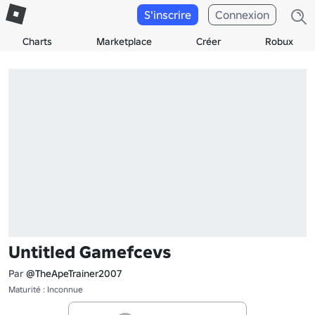
S'inscrire
Connexion
Charts
Marketplace
Créer
Robux
Untitled Gamefcevs
Par
@TheApeTrainer2007
Maturité : Inconnue