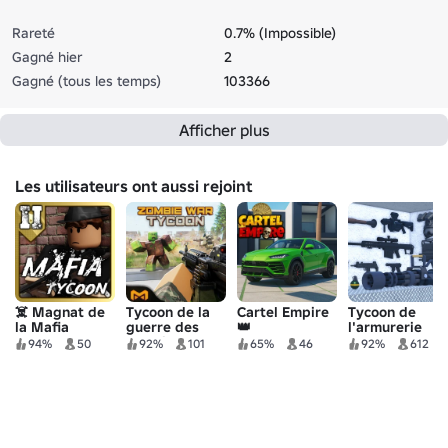
Rareté
0.7% (Impossible)
Gagné hier
2
Gagné (tous les temps)
103366
Afficher plus
Les utilisateurs ont aussi rejoint
☠️ Magnat de
Tycoon de la
Cartel Empire
Tycoon de
la Mafia
guerre des
👑
l'armurerie
zombies
d'armes
94%
50
92%
101
65%
46
92%
612