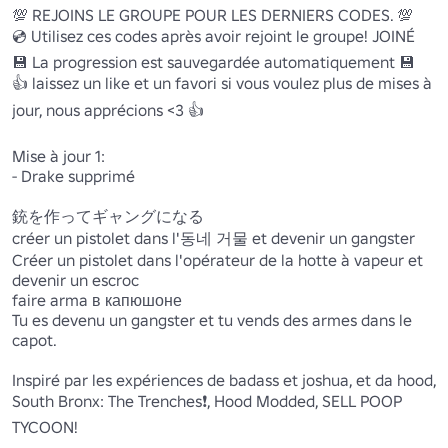
💯 REJOINS LE GROUPE POUR LES DERNIERS CODES. 💯

💿 Utilisez ces codes après avoir rejoint le groupe! JOINÉ

💾 La progression est sauvegardée automatiquement 💾

👍 laissez un like et un favori si vous voulez plus de mises à 
jour, nous apprécions <3 👍

Mise à jour 1:

- Drake supprimé

銃を作ってギャングになる

créer un pistolet dans l'동네 거물 et devenir un gangster

Créer un pistolet dans l'opérateur de la hotte à vapeur et 
devenir un escroc

faire arma в капюшоне

Tu es devenu un gangster et tu vends des armes dans le 
capot.

Inspiré par les expériences de badass et joshua, et da hood, 
South Bronx: The Trenches❗, Hood Modded, SELL POOP 
TYCOON!