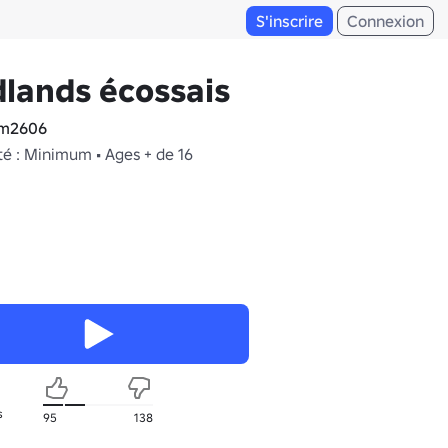
S'inscrire
Connexion
lands écossais
m2606
té : Minimum • Ages + de 16
s
95
138