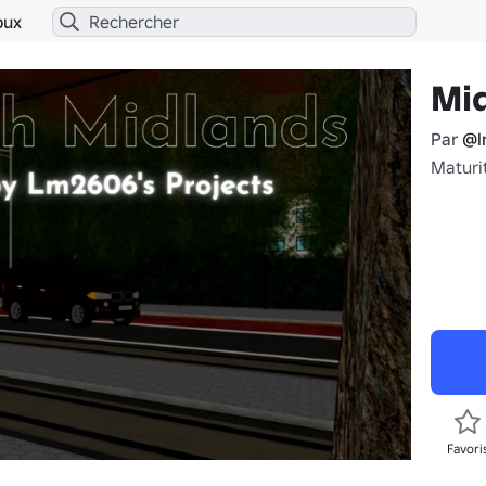
bux
Mid
Par
@l
Maturi
Favori