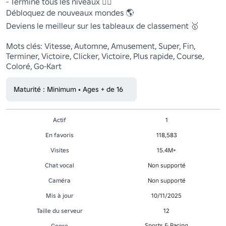
- Termine tous les niveaux 🏃‍♂️

Débloquez de nouveaux mondes 🌎

Deviens le meilleur sur les tableaux de classement 🥇

Mots clés: Vitesse, Automne, Amusement, Super, Fin, 
Terminer, Victoire, Clicker, Victoire, Plus rapide, Course, 
Coloré, Go-Kart
Maturité : Minimum • Ages + de 16
Actif
1
En favoris
118,583
Visites
15.4M+
Chat vocal
Non supporté
Caméra
Non supporté
Mis à jour
10/11/2025
Taille du serveur
12
Sports & Racing
Genre