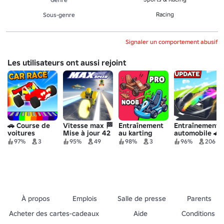
Racing
Sous-genre
Signaler un comportement abusif
Les utilisateurs ont aussi rejoint
🚗 Course de
Vitesse max 🏁
Entraînement
Entraînement
voitures
Mise à jour 42
au karting
automobile 🚗
97%
3
95%
49
98%
3
96%
206
À propos
Emplois
Salle de presse
Parents
Acheter des cartes-cadeaux
Aide
Conditions