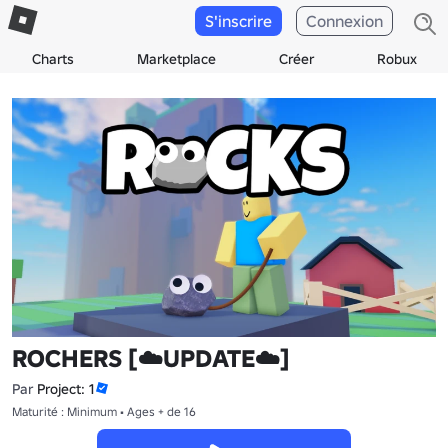
S'inscrire
Connexion
Charts
Marketplace
Créer
Robux
ROCHERS [☁️UPDATE☁️]
Par
Project: 1
Maturité : Minimum • Ages + de 16