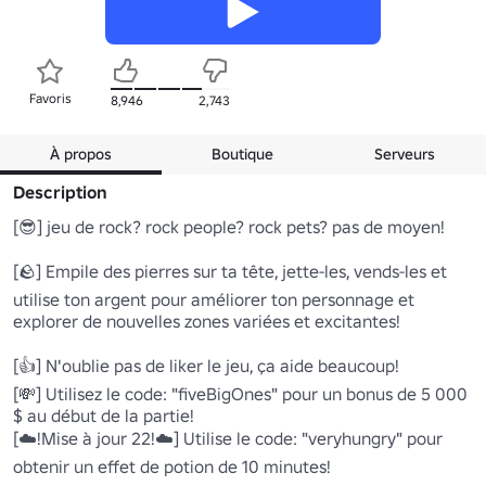
Favoris
8,946
2,743
À propos
Boutique
Serveurs
Description
[😎] jeu de rock? rock people? rock pets? pas de moyen!

[🪨] Empile des pierres sur ta tête, jette-les, vends-les et 
utilise ton argent pour améliorer ton personnage et 
explorer de nouvelles zones variées et excitantes!

[👍] N'oublie pas de liker le jeu, ça aide beaucoup!

[💸] Utilisez le code: "fiveBigOnes" pour un bonus de 5 000 
$ au début de la partie!

[☁️!Mise à jour 22!☁️] Utilise le code: "veryhungry" pour 
obtenir un effet de potion de 10 minutes!
