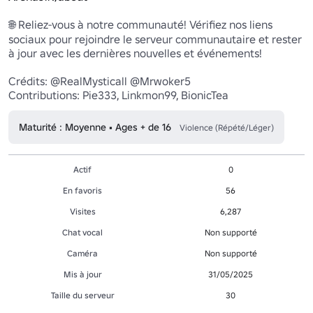
🌐 Reliez-vous à notre communauté! Vérifiez nos liens 
sociaux pour rejoindre le serveur communautaire et rester 
à jour avec les dernières nouvelles et événements!

Crédits: @RealMysticall @Mrwoker5

Contributions: Pie333, Linkmon99, BionicTea
Maturité : Moyenne • Ages + de 16
Violence (Répété/Léger)
Actif
0
En favoris
56
Visites
6,287
Chat vocal
Non supporté
Caméra
Non supporté
Mis à jour
31/05/2025
Taille du serveur
30