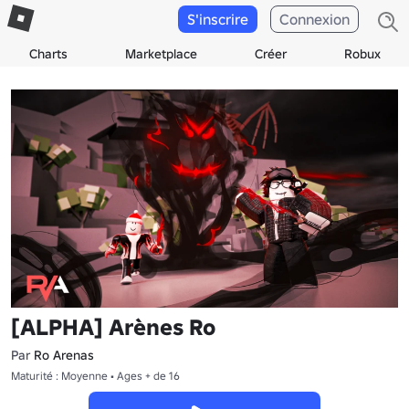
S'inscrire
Connexion
Charts
Marketplace
Créer
Robux
[ALPHA] Arènes Ro
Par
Ro Arenas
Maturité : Moyenne • Ages + de 16