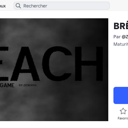
bux
BR
Par
@Z
Maturi
Favori