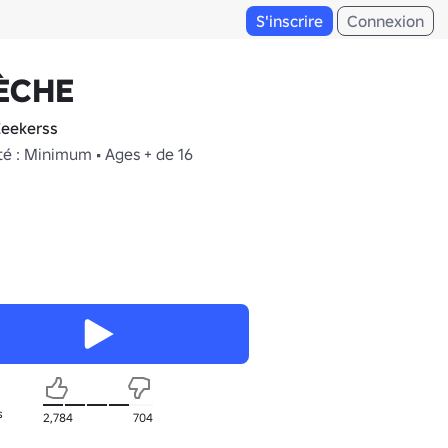
S'inscrire
Connexion
ÈCHE
eekerss
té : Minimum • Ages + de 16
s
2,784
704