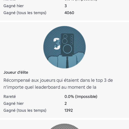
chat [💿].
Gagné hier
3
Gagné (tous les temps)
4060
Joueur d'élite
Récompensé aux joueurs qui étaient dans le top 3 de
n'importe quel leaderboard au moment de la
réinitialisation. Remplace le badge Top 10. Donne du texte
Rareté
0.0% (Impossible)
violet et une icône de chat [📀].
Gagné hier
2
Gagné (tous les temps)
1392