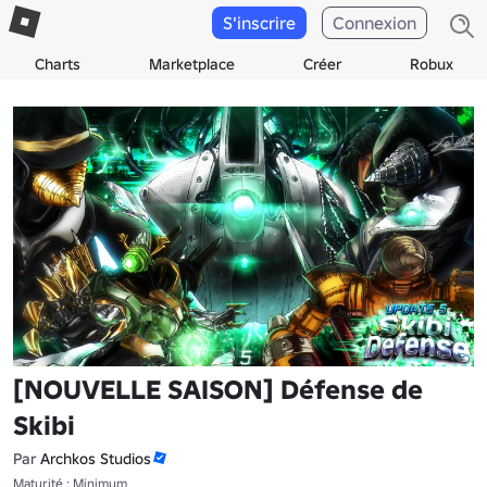
S'inscrire
Connexion
Charts
Marketplace
Créer
Robux
[NOUVELLE SAISON] Défense de
Skibi
Par
Archkos Studios
Maturité : Minimum