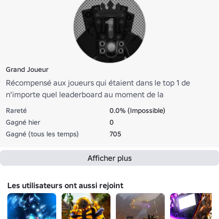
Grand Joueur
Récompensé aux joueurs qui étaient dans le top 1 de
n'importe quel leaderboard au moment de la
réinitialisation. Remplace les 3 premiers et les 10 premiers
Rareté
0.0% (Impossible)
badges. Donne du texte rouge, une icône VIP GRATUITE et
Gagné hier
0
une icône de chat [👑]. Donne 5x la vitesse de jeu.
Gagné (tous les temps)
705
Afficher plus
Les utilisateurs ont aussi rejoint