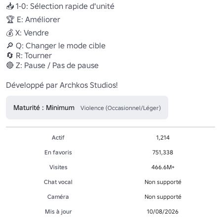
📥 1-0: Sélection rapide d'unité

🏆 E: Améliorer

💰 X: Vendre

🔎 Q: Changer le mode cible

🔄 R: Tourner

🔴 Z: Pause / Pas de pause

Développé par Archkos Studios!
Maturité : Minimum
Violence (Occasionnel/Léger)
Actif
1,214
En favoris
751,338
Visites
466.6M+
Chat vocal
Non supporté
Caméra
Non supporté
Mis à jour
10/08/2026