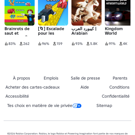
Brainrots de
[🌀] Escalade
كيبورد العرب |
Kingdom
saut et
pour les
Arabian
World
d'évasion🧠
cerveaux
Keyboard
83%
262
96%
159
93%
5.8K
91%
4K
À propos
Emplois
Salle de presse
Parents
Acheter des cartes-cadeaux
Aide
Conditions
Accessibilité
Confidentialité
Tes choix en matière de vie privée
Sitemap
©2026 Roblox Corporation. Roblox, le logo Roblox et Powering Imagination font partie de nos marques de