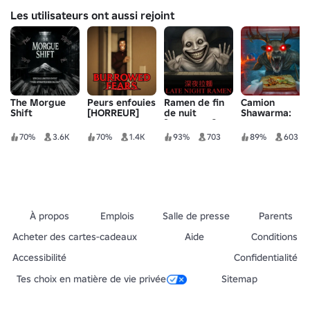
Les utilisateurs ont aussi rejoint
The Morgue
Peurs enfouies
Ramen de fin
Camion
Shift
[HORREUR]
de nuit
Shawarma:
[HORREUR]
ANOMALIES
[HORREUR]
70%
3.6K
70%
1.4K
93%
703
89%
603
À propos
Emplois
Salle de presse
Parents
Acheter des cartes-cadeaux
Aide
Conditions
Accessibilité
Confidentialité
Tes choix en matière de vie privée
Sitemap