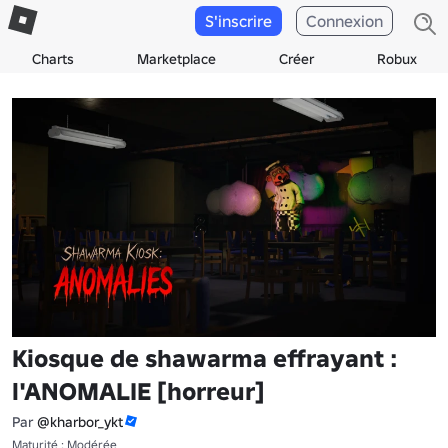
S'inscrire
Connexion
Charts
Marketplace
Créer
Robux
Kiosque de shawarma effrayant :
l'ANOMALIE [horreur]
Par
@kharbor_ykt
Maturité : Modérée