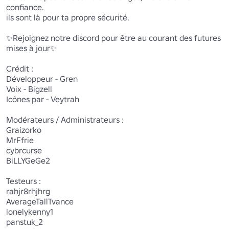
confiance.

ils sont là pour ta propre sécurité.

✨Rejoignez notre discord pour être au courant des futures 
mises à jour✨

Crédit :

Développeur - Gren

Voix - Bigzell

Icônes par - Veytrah

Modérateurs / Administrateurs :

Graizorko

MrFfrie

cybrcurse

BiLLYGeGe2

Testeurs :

rahjr8rhjhrg

AverageTallTvance

lonelykenny1

panstuk_2
