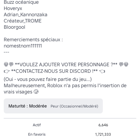
Buzz océanique

Hoveryx

Adrian_Kannonzaka

Créateur_TROME

Bloorgool

Remerciements spéciaux :

nomestnom111111

---

💀💬 **VOULEZ AJOUTER VOTRE PERSONNAGE ?** 💬💀 

👉 **CONTACTEZ-NOUS SUR DISCORD !** 👈

(Oui - vous pouvez faire partie du jeu...)

Malheureusement, Roblox n'a pas permis l'insertion de 
vrais visages 🥲
Maturité : Modérée
Peur (Occasionnel/Modéré)
Actif
6,646
En favoris
1,721,333