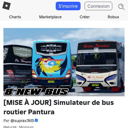
S'inscrire
Connexion
Charts
Marketplace
Créer
Robux
[MISE À JOUR] Simulateur de bus
routier Pantura
Par
@suprax7615
Maturité : Minimum