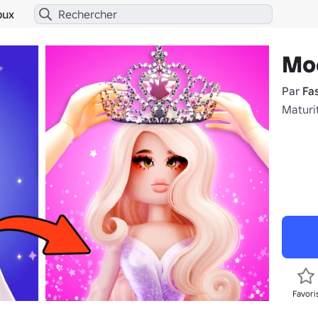
bux
Mo
Par
Fa
Maturi
Favori