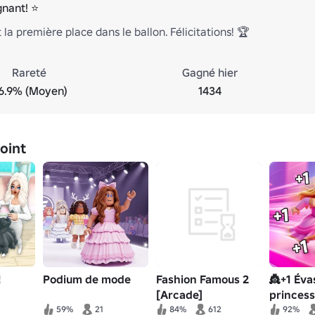
gnant! ⭐
t la première place dans le ballon. Félicitations! 🏆
Rareté
Gagné hier
6.9% (Moyen)
1434
joint
!
Podium de mode
Fashion Famous 2
👸+1 Éva
[Arcade]
princess
59%
21
84%
612
92%