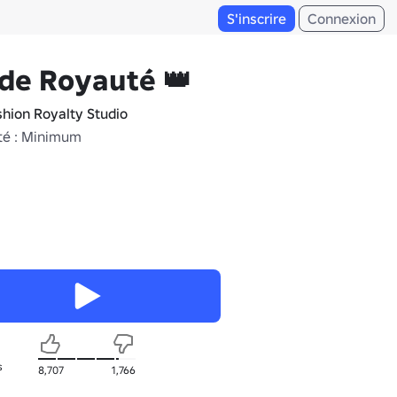
S'inscrire
Connexion
de Royauté 👑
shion Royalty Studio
té : Minimum
s
8,707
1,766