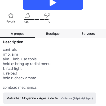
Favoris
146
9
À propos
Boutique
Serveurs
Description
controls:

rmb: aim

aim + lmb: use tools

hold q: bring up radial menu

f: flashlight

r: reload

hold r: check ammo

zomboid mechanics
Maturité : Moyenne • Ages + de 16
Violence (Répété/Léger)