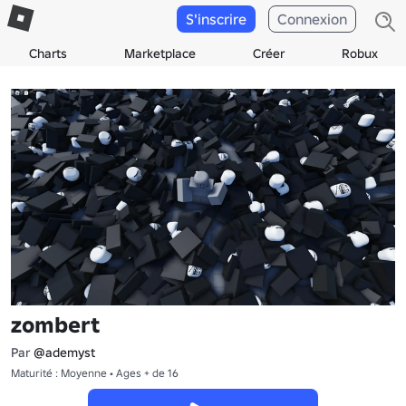
S'inscrire
Connexion
Charts
Marketplace
Créer
Robux
zombert
Par
@ademyst
Maturité : Moyenne • Ages + de 16