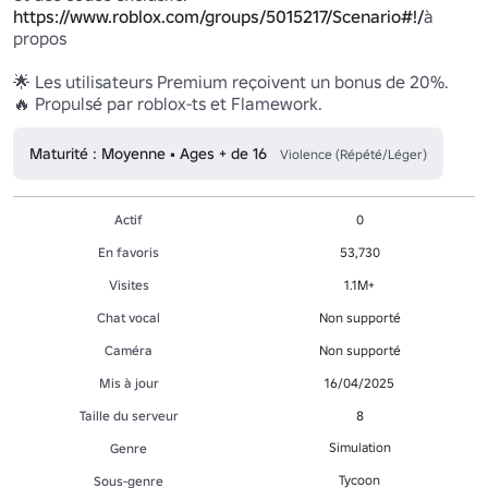
https://www.roblox.com/groups/5015217/Scenario#!/
à 
propos

🌟 Les utilisateurs Premium reçoivent un bonus de 20%.

🔥 Propulsé par roblox-ts et Flamework.
Maturité : Moyenne • Ages + de 16
Violence (Répété/Léger)
Actif
0
En favoris
53,730
Visites
1.1M+
Chat vocal
Non supporté
Caméra
Non supporté
Mis à jour
16/04/2025
Taille du serveur
8
Simulation
Genre
Tycoon
Sous-genre