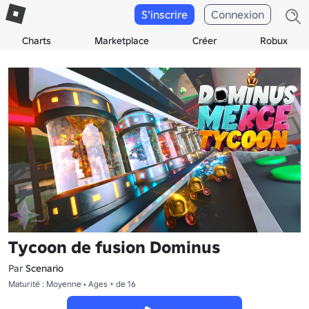
S'inscrire
Connexion
Charts
Marketplace
Créer
Robux
Tycoon de fusion Dominus
Par
Scenario
Maturité : Moyenne • Ages + de 16