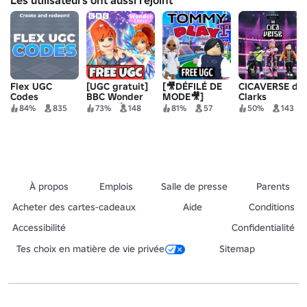
Flex UGC
[UGC gratuit]
[🎥DÉFILÉ DE
CICAVERSE de
Codes
BBC Wonder
MODE🎥]
Clarks
Chase 🧚 Winx
Tommy Play
84%
835
73%
148
81%
57
50%
143
Club
À propos
Emplois
Salle de presse
Parents
Acheter des cartes-cadeaux
Aide
Conditions
Accessibilité
Confidentialité
Tes choix en matière de vie privée
Sitemap