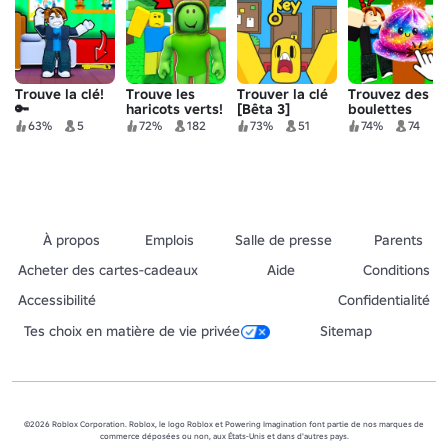
Trouve la clé!
Trouve les
Trouver la clé
Trouvez des
🔑
haricots verts!
[Bêta 3]
boulettes
🥒
moelleuses !
63%
5
72%
182
73%
51
74%
74
À propos
Emplois
Salle de presse
Parents
Acheter des cartes-cadeaux
Aide
Conditions
Accessibilité
Confidentialité
Tes choix en matière de vie privée
Sitemap
©2026 Roblox Corporation. Roblox, le logo Roblox et Powering Imagination font partie de nos marques de
commerce déposées ou non, aux États-Unis et dans d'autres pays.