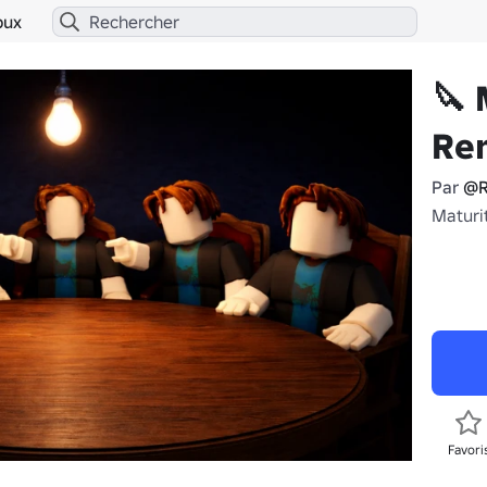
bux
🔪 
Re
Par
@R
Maturi
Favori