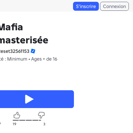
S'inscrire
Connexion
Mafia
masterisée
eset32561153
té : Minimum • Ages + de 16
s
19
3