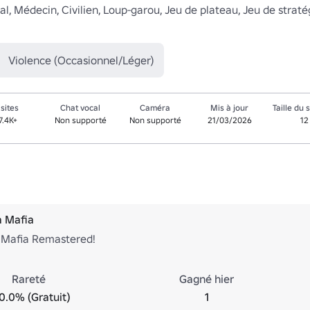
ial, Médecin, Civilien, Loup-garou, Jeu de plateau, Jeu de stratég
Violence (Occasionnel/Léger)
isites
Chat vocal
Caméra
Mis à jour
Taille du 
7.4K+
Non supporté
Non supporté
21/03/2026
12
à Mafia
à Mafia Remastered!
Rareté
Gagné hier
0.0% (Gratuit)
1