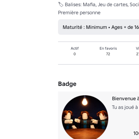
🏷️ Balises: Mafia, Jeu de cartes, Soc
Première personne
Maturité : Minimum • Ages + de 16
Actif
En favoris
V
0
72
2
Badge
Bienvenue 
Tu as joué 
10