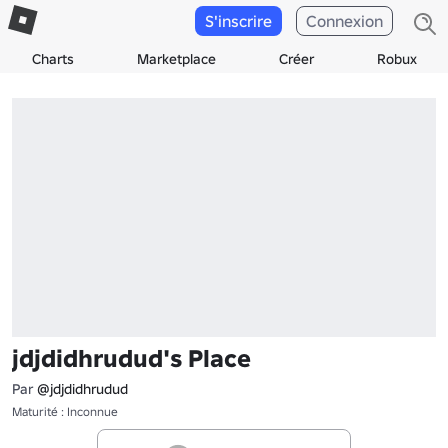
S'inscrire
Connexion
Charts
Marketplace
Créer
Robux
jdjdidhrudud's Place
Par
@jdjdidhrudud
Maturité : Inconnue