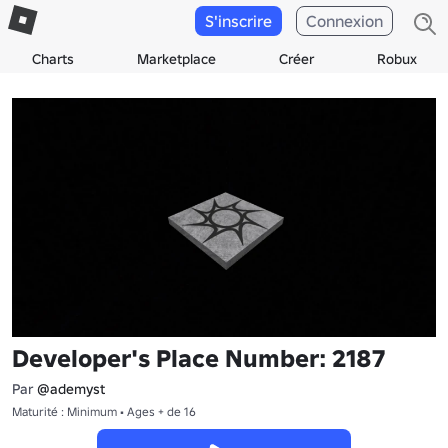
S'inscrire
Connexion
Charts
Marketplace
Créer
Robux
Developer's Place Number: 2187
Par
@ademyst
Maturité : Minimum • Ages + de 16