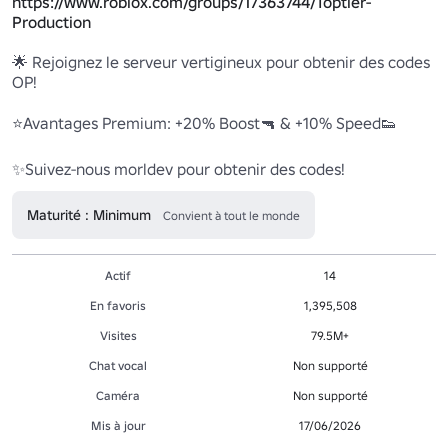
https://www.roblox.com/groups/17363744/Toptier-
Production
🌟 Rejoignez le serveur vertigineux pour obtenir des codes 
OP!

⭐Avantages Premium: +20% Boost🔫 & +10% Speed👟

✨Suivez-nous morldev pour obtenir des codes!
Maturité : Minimum
Convient à tout le monde
Actif
14
En favoris
1,395,508
Visites
79.5M+
Chat vocal
Non supporté
Caméra
Non supporté
Mis à jour
17/06/2026