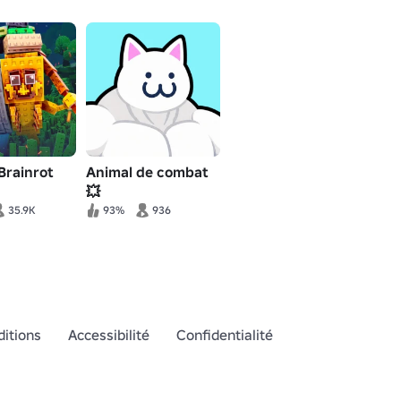
Brainrot
Animal de combat
💥
35.9K
93%
936
itions
Accessibilité
Confidentialité