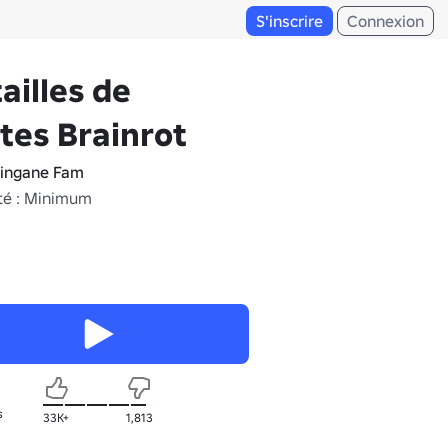
S'inscrire
Connexion
ailles de
tes Brainrot
yingane Fam
té : Minimum
s
33K+
1,813