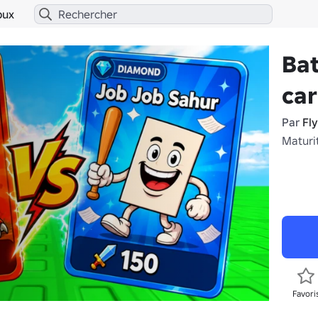
bux
Bat
car
Par
Fl
Maturi
Favori