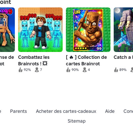
joint
ense de
Combattez les
[ 🔥 ] Collection de
Catch a 
ot
Brainrots ! 💥
cartes Brainrot
92%
7
90%
4
89%
e
Parents
Acheter des cartes-cadeaux
Aide
Cond
Sitemap