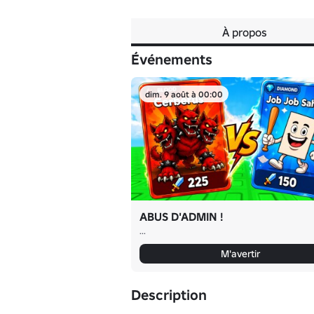
À propos
Événements
dim. 9 août à 00:00
ABUS D'ADMIN !
...
M'avertir
Description