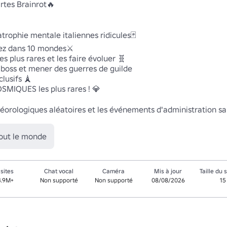
rtes Brainrot🔥

atrophie mentale italiennes ridicules🃏

ez dans 10 mondes⚔️ 

s plus rares et les faire évoluer 🧬

 boss et mener des guerres de guilde 

lusifs 🗼

SMIQUES les plus rares ! 💎

téorologiques aléatoires et les événements d'administration sa
tout le monde
isites
Chat vocal
Caméra
Mis à jour
Taille du 
4.9M+
Non supporté
Non supporté
08/08/2026
15