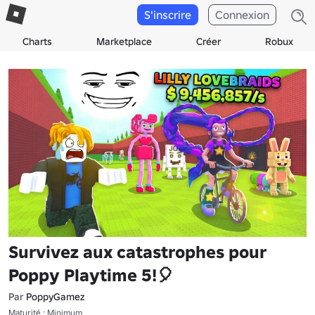
S'inscrire
Connexion
Charts
Marketplace
Créer
Robux
Survivez aux catastrophes pour
Poppy Playtime 5!🎈
Par
PoppyGamez
Maturité : Minimum