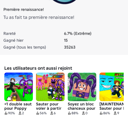
Première renaissance!
Tu as fait ta première renaissance!
Rareté
6.7% (Extrême)
Gagné hier
15
Gagné (tous les temps)
35263
Les utilisateurs ont aussi rejoint
+1 double saut
Sauter pour
Soyez un bloc
[MAINTENANT
pour Poppy
voler à partir
chanceux pour
Sauter pour le
Playtime 5!
de Poppy
Poppy
temps de jeu
90%
2
56%
6
88%
0
86%
9
PlayTime 5
Playtime 5!
de Poppy