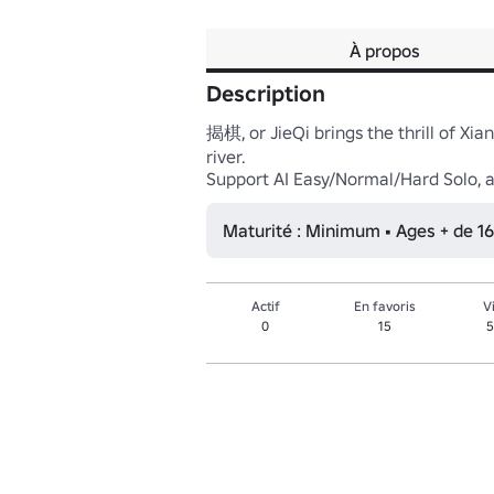
À propos
Description
揭棋, or JieQi brings the thrill of Xi
river.

Support AI Easy/Normal/Hard Solo, a
Maturité : Minimum • Ages + de 16
Actif
En favoris
V
0
15
5