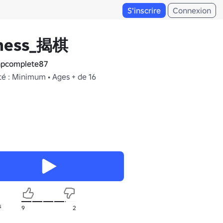
S'inscrire
Connexion
hess_揭棋
pcomplete87
té : Minimum • Ages + de 16
s
9
2