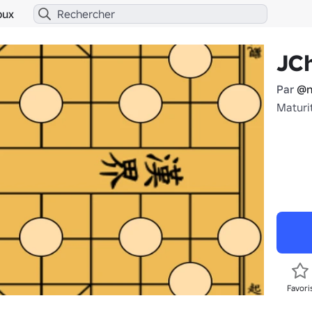
bux
JC
Par
@n
Maturi
Favori