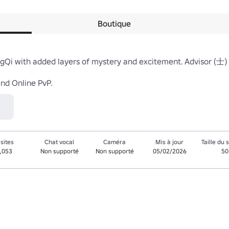
Boutique
angQi with added layers of mystery and excitement. Advisor (士)
nd Online PvP.
isites
Chat vocal
Caméra
Mis à jour
Taille du 
,053
Non supporté
Non supporté
05/02/2026
50