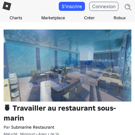
S'inscrire
Connexion
Charts
Marketplace
Créer
Robux
🍍 Travailler au restaurant sous-
marin
Par
Submarine Restaurant
Maturité : Minimum • Ages + de 16