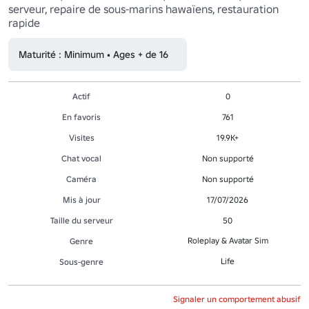
serveur, repaire de sous-marins hawaïens, restauration 
rapide 
Maturité : Minimum • Ages + de 16
Actif
0
En favoris
761
Visites
19.9K+
Chat vocal
Non supporté
Caméra
Non supporté
Mis à jour
17/07/2026
Taille du serveur
50
Roleplay & Avatar Sim
Genre
Life
Sous-genre
Signaler un comportement abusif