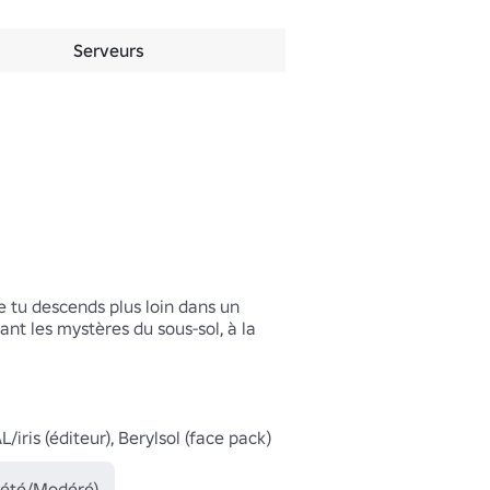
Serveurs
 tu descends plus loin dans un 
t les mystères du sous-sol, à la 
ris (éditeur), Berylsol (face pack)
épété/Modéré)