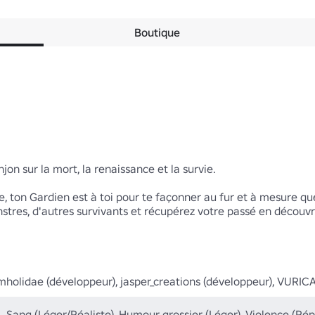
Boutique
n sur la mort, la renaissance et la survie.

, ton Gardien est à toi pour te façonner au fur et à mesure que
res, d'autres survivants et récupérez votre passé en découvran
holidae (développeur), jasper_creations (développeur), VURICAL/i
Sang (Léger/Réaliste), Humour grossier (Léger), Violence (R