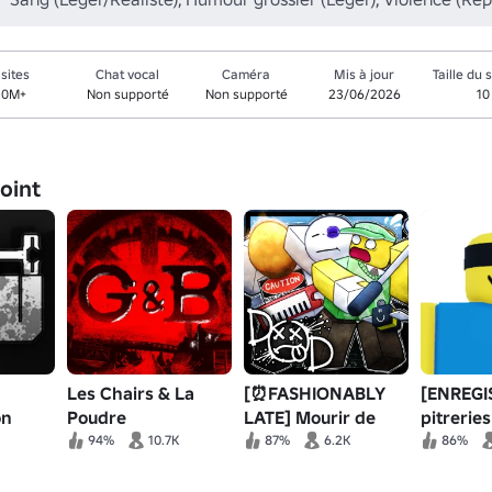
isites
Chat vocal
Caméra
Mis à jour
Taille du 
.0M+
Non supporté
Non supporté
23/06/2026
10
joint
Les Chairs & La
[⏰FASHIONABLY
[ENREGI
on
Poudre
LATE] Mourir de
pitreries
mort
94%
10.7K
87%
6.2K
86%