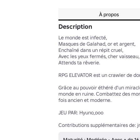
À propos
Description
Le monde est infecté,

Masques de Galahad, or et argent,

Enchaîné dans un répit cruel,

Avec les yeux fermés, cher vaisseau,

Attends ta rêverie.

RPG ELEVATOR est un crawler de donjo
Grâce au pouvoir éthéré d'un miracle
monde en ruine. Combattez des monst
fois ancien et moderne.

JEU PAR: Hyuno_ooo

Contributions supplémentaires de: jm
Maturité : Modérée • Ages + de 16