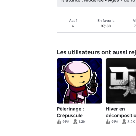
Actif
En favoris
V
6
87,188
7
Les utilisateurs ont aussi re
Pèlerinage :
Hiver en
Crépuscule
décompositi
précoce / Ex
91%
1.3K
91%
3.2K
Machina