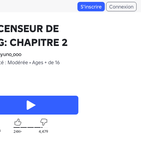
S'inscrire
Connexion
CENSEUR DE
G: CHAPITRE 2
yuno_ooo
té : Modérée • Ages + de 16
s
24K+
4,479