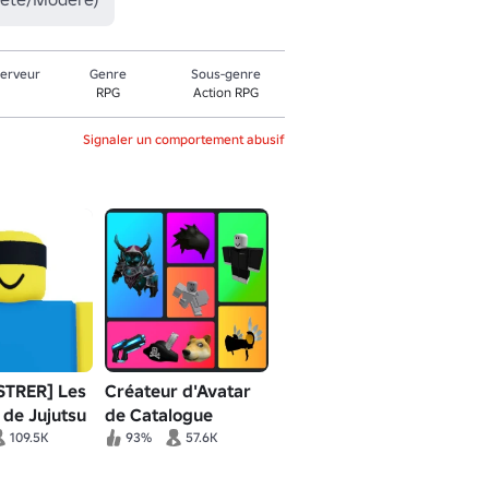
serveur
Genre
Sous-genre
RPG
Action RPG
Signaler un comportement abusif
STRER] Les
Créateur d'Avatar
 de Jujutsu
de Catalogue
109.5K
93%
57.6K