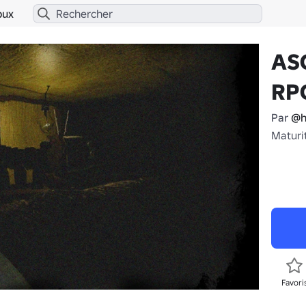
bux
AS
RP
Par
@h
Maturi
Favori