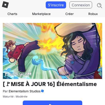
S'inscrire
Connexion
Charts
Marketplace
Créer
Robux
[🚩MISE À JOUR 16] Élémentalisme
Par
Elementalism Studios
Maturité : Modérée