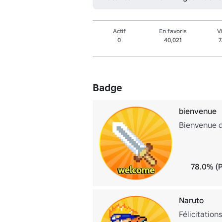
Actif
En favoris
V
0
40,021
7
Badge
bienvenue
Bienvenue d
78.0% (
Naruto
Félicitation