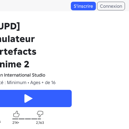
S'inscrire
Connexion
️UPD]
mulateur
rtefacts
nime 2
n International Studio
té : Minimum • Ages + de 16
s
21K+
2,163