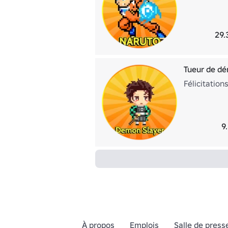
29.
Tueur de d
Félicitatio
9
À propos
Emplois
Salle de press