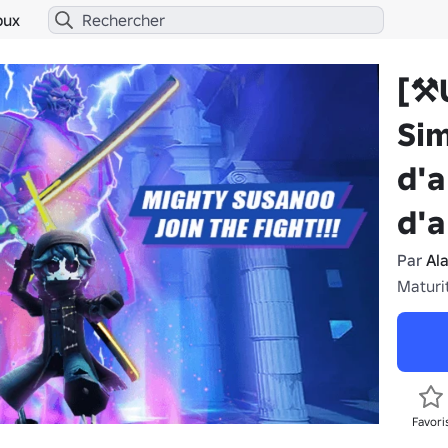
bux
[⚒
Si
d'a
d'a
Par
Ala
Maturi
Favori