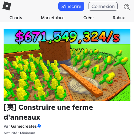
S'inscrire
Connexion
Charts
Marketplace
Créer
Robux
[夷] Construire une ferme
d'anneaux
Par
Gamecreates
Maturité : Minimum