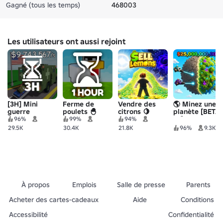
Gagné (tous les temps)
468003
Les utilisateurs ont aussi rejoint
[3H] Mini
Ferme de
Vendre des
🌎 Minez une
guerre
poulets 🐣
citrons 🍋
planète [BETA
10]
96%
99%
94%
29.5K
30.4K
21.8K
96%
9.3K
À propos
Emplois
Salle de presse
Parents
Acheter des cartes-cadeaux
Aide
Conditions
Accessibilité
Confidentialité