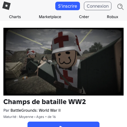
S'inscrire
Connexion
Charts
Marketplace
Créer
Robux
Champs de bataille WW2
Par
BattleGrounds: World War II
Maturité : Moyenne • Ages + de 16