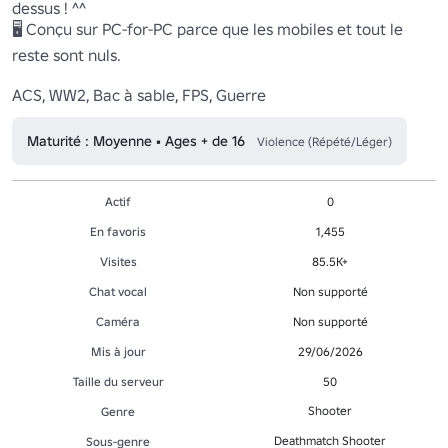
dessus ! ^^ 

🖥️ Conçu sur PC-for-PC parce que les mobiles et tout le 
reste sont nuls. 

ACS, WW2, Bac à sable, FPS, Guerre 
Maturité : Moyenne • Ages + de 16
Violence (Répété/Léger)
Actif
0
En favoris
1,455
Visites
85.5K+
Chat vocal
Non supporté
Caméra
Non supporté
Mis à jour
29/06/2026
Taille du serveur
50
Shooter
Genre
Deathmatch Shooter
Sous-genre