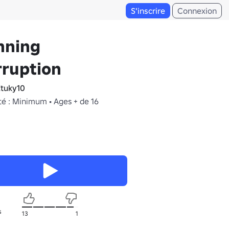
S'inscrire
Connexion
nning
rruption
tuky10
té : Minimum • Ages + de 16
s
13
1