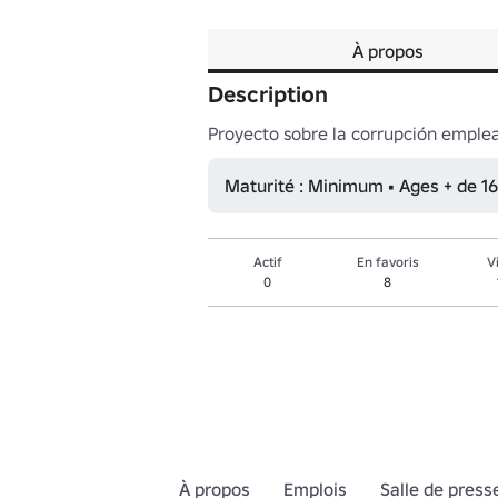
À propos
Description
Proyecto sobre la corrupción emplea
Maturité : Minimum • Ages + de 16
Actif
En favoris
V
0
8
À propos
Emplois
Salle de press