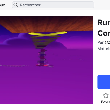
bux
Ru
Co
Par
@Z
Maturi
Favori