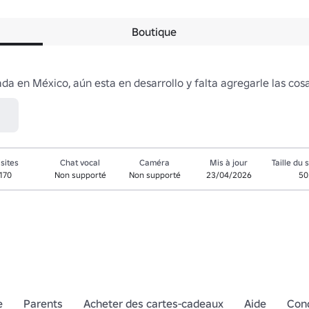
Boutique
da en México, aún esta en desarrollo y falta agregarle las co
isites
Chat vocal
Caméra
Mis à jour
Taille du 
170
Non supporté
Non supporté
23/04/2026
50
e
Parents
Acheter des cartes-cadeaux
Aide
Cond