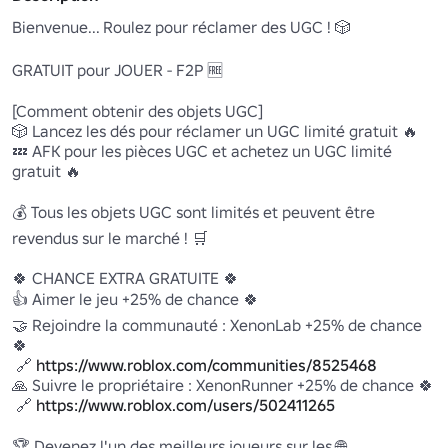
Bienvenue... Roulez pour réclamer des UGC ! 🎲

GRATUIT pour JOUER - F2P 🆓

[Comment obtenir des objets UGC]

🎲 Lancez les dés pour réclamer un UGC limité gratuit 🔥

💤 AFK pour les pièces UGC et achetez un UGC limité 
gratuit 🔥 

💰 Tous les objets UGC sont limités et peuvent être 
revendus sur le marché ! 🛒

🍀 CHANCE EXTRA GRATUITE 🍀

👍 Aimer le jeu +25% de chance 🍀

🤝 Rejoindre la communauté : XenonLab +25% de chance 
🍀 

 🔗 
https://www.roblox.com/communities/8525468
🙏 Suivre le propriétaire : XenonRunner +25% de chance 🍀 

 🔗 
https://www.roblox.com/users/502411265
🏆 Devenez l'un des meilleurs joueurs sur les 🌐 