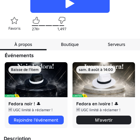
Favoris
27K+
1,497
À propos
Boutique
Serveurs
Événements
Baisse de l'item
sam. 8 août à 14:00
Fedora noir ! 🎩
Fedora en ivoire ! 🎩
🆓 UGC limité à réclamer !
🆓 UGC limité à réclamer !
Rejoindre l'événement
M'avertir
Description