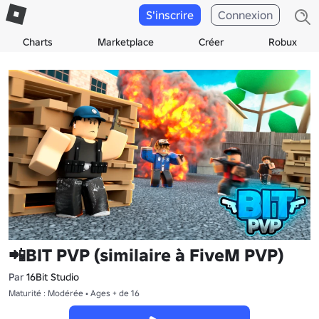
S'inscrire
Connexion
Charts
Marketplace
Créer
Robux
📲BIT PVP (similaire à FiveM PVP)
Par
16Bit Studio
Maturité : Modérée • Ages + de 16