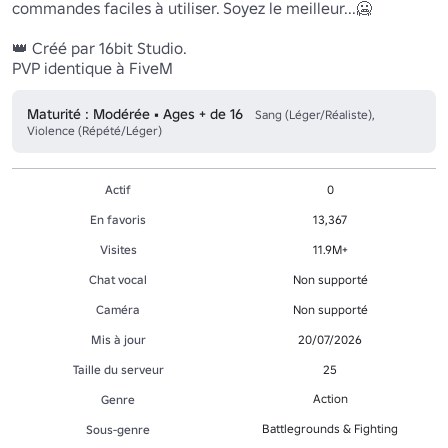
commandes faciles à utiliser. Soyez le meilleur...🥶

👑 Créé par 16bit Studio.

PVP identique à FiveM
Maturité : Modérée • Ages + de 16
Sang (Léger/Réaliste),
Violence (Répété/Léger)
Actif
0
En favoris
13,367
Visites
11.9M+
Chat vocal
Non supporté
Caméra
Non supporté
Mis à jour
20/07/2026
Taille du serveur
25
Action
Genre
Battlegrounds & Fighting
Sous-genre