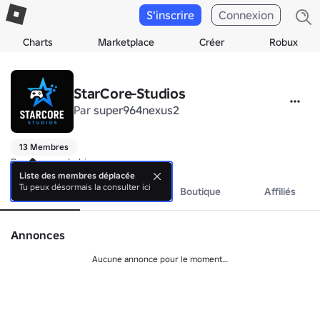
S'inscrire
Connexion
Charts
Marketplace
Créer
Robux
StarCore-Studios
Par
super964nexus2
13 Membres
Pas encore de bio.
Liste des membres déplacée
Tu peux désormais la consulter ici
À propos
Événements
Boutique
Affiliés
Annonces
Aucune annonce pour le moment…