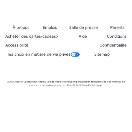
À propos
Emplois
Salle de presse
Parents
Acheter des cartes-cadeaux
Aide
Conditions
Accessibilité
Confidentialité
Tes choix en matière de vie privée
Sitemap
©2026 Roblox Corporation. Roblox, le logo Roblox et Powering Imagination font partie de nos marques de
commerce déposées ou non, aux États-Unis et dans d'autres pays.