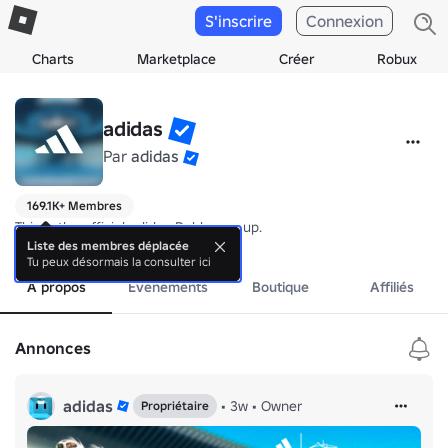
S'inscrire
Connexion
Charts
Marketplace
Créer
Robux
adidas
Par
adidas
169.1K+ Membres
This is the official adidas Roblox group.
plus
Liste des membres déplacée
Tu peux désormais la consulter ici
À propos
Événements
Boutique
Affiliés
Annonces
adidas
•
3w
•
Owner
Propriétaire