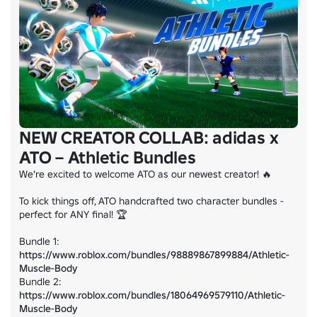
NEW CREATOR COLLAB: adidas x
ATO – Athletic Bundles
We're excited to welcome ATO as our newest creator! 🔥

To kick things off, ATO handcrafted two character bundles - 
perfect for ANY final! 🏆

Bundle 1: 
https://www.roblox.com/bundles/98889867899884/Athletic-
Muscle-Body
Bundle 2: 
https://www.roblox.com/bundles/18064969579110/Athletic-
Muscle-Body