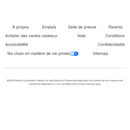
À propos
Emplois
Salle de presse
Parents
Acheter des cartes-cadeaux
Aide
Conditions
Accessibilité
Confidentialité
Tes choix en matière de vie privée
Sitemap
©2026 Roblox Corporation. Roblox, le logo Roblox et Powering Imagination font partie de nos marques de
commerce déposées ou non, aux États-Unis et dans d'autres pays.