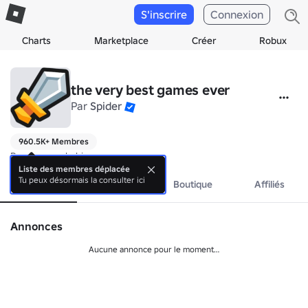
S'inscrire
Connexion
Charts
Marketplace
Créer
Robux
the very best games ever
Par
Spider
960.5K+ Membres
Pas encore de bio.
Liste des membres déplacée
Tu peux désormais la consulter ici
À propos
Événements
Boutique
Affiliés
Annonces
Aucune annonce pour le moment…