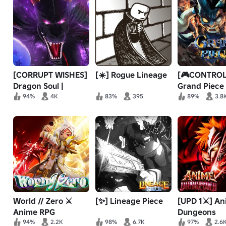
[CORRUPT WISHES]
[☀️] Rogue Lineage
[🎮CONTROL
Dragon Soul |
Grand Piece
Anime MMO 🐲
94%
4K
83%
395
89%
3.8
World // Zero ⚔️
[✨] Lineage Piece
[UPD 1⚔️] A
Anime RPG
Dungeons
94%
2.2K
98%
6.7K
97%
2.6