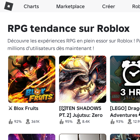
Charts
Marketplace
Créer
Ro
RPG tendance sur Roblox
Découvre les expériences RPG en plein essor sur Roblox ! P
millions d'utilisateurs dès maintenant !
⚔️ Blox Fruits
[🐺TEN SHADOWS
[LEGO] Drag
PT. 2] Jujutsu: Zero
Adventures 
92%
361K
95%
8.4K
93%
12.