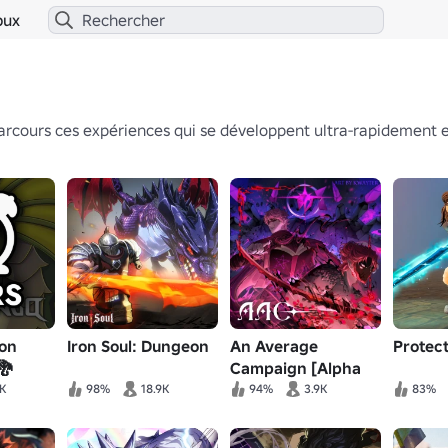
bux
arcours ces expériences qui se développent ultra-rapidement et 
on
Iron Soul: Dungeon
An Average
Protect
🐉
Campaign [Alpha
v0.4.6]
9K
98%
18.9K
94%
3.9K
83%