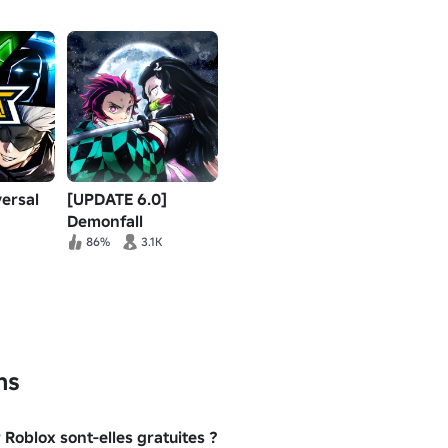
ersal
[UPDATE 6.0]
Demonfall
86%
3.1K
ns
Roblox sont-elles gratuites ?