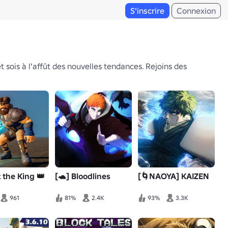
S'inscrire
Connexion
sois à l'affût des nouvelles tendances. Rejoins des
 the King 👑
[🐢] Bloodlines
[🌀NAOYA] KAIZEN
961
81%
2.4K
93%
3.3K