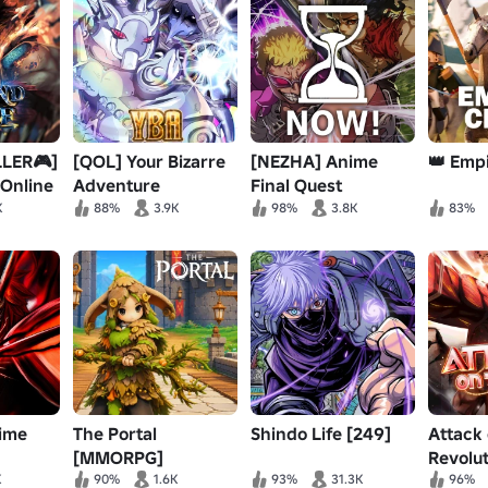
LER🎮]
[QOL] Your Bizarre
[NEZHA] Anime
👑 Emp
 Online
Adventure
Final Quest
K
88%
3.9K
98%
3.8K
83%
nime
The Portal
Shindo Life [249]
Attack 
[MMORPG]
Revolu
K
90%
1.6K
93%
31.3K
96%