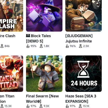
ire Clash
🏰 Block Tales
[⚖️JUDGEMAN]
[DEMO 5]
Jujutsu Infinite
846
95%
1.8K
96%
2.5K
on Titan
Final Swarm [New
Haze Seas [SEA 3
tion
World❄️]
EXPANSION]
15.3K
97%
9.3K
97%
15.1K