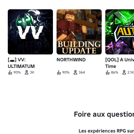
[🕳️] VV:
NORTHWIND
[QOL] A Univ
ULTIMATUM
Time
90%
3K
90%
364
86%
2.1K
Foire aux questio
Les expériences RPG sur 